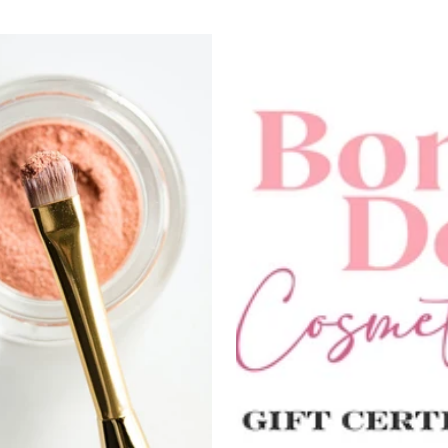
CONFIRM YOUR AGE
Are you 18 years old or older?
NO, I'M NOT
YES, I AM