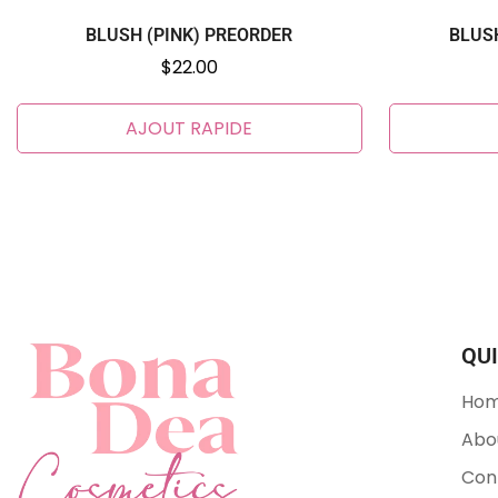
BLUSH (PINK) PREORDER
BLUS
Prix
$22.00
habituel
AJOUT RAPIDE
QUI
Ho
Abo
Con