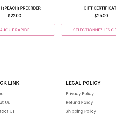
H (PEACH) PREORDER
GIFT CERTIFICA
Prix
$22.00
Prix
$25.00
habituel
habituel
AJOUT RAPIDE
SÉLECTIONNEZ LES O
CK LINK
LEGAL POLICY
me
Privacy Policy
ut Us
Refund Policy
tact Us
Shipping Policy